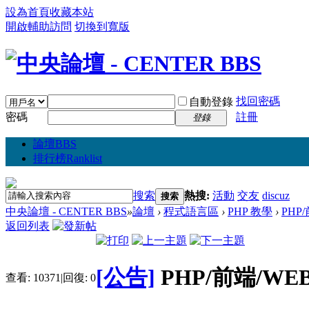
設為首頁
收藏本站
開啟輔助訪問
切換到寬版
找回密碼
自動登錄
密碼
註冊
登錄
論壇
BBS
排行榜
Ranklist
搜索
熱搜:
活動
交友
discuz
搜索
中央論壇 - CENTER BBS
»
論壇
›
程式語言區
›
PHP 教學
›
PHP
返回列表
[公告]
PHP/前端/WEB
查看:
10371
|
回復:
0