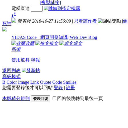
[複製鏈接]
電梯直達
#
1
發表於 2018-10-27 11:56:09
|
只看該作者
|
倒
死神
YIDAS Code - 網頁開發知識| Web-Dev Blog
收藏
推文
虛文
回復
使用道具
舉報
返回列表
高級模式
B
Color
Image
Link
Quote
Code
Smilies
您需要登錄後才可以回帖
登錄
|
註冊
本版積分規則
回帖後跳轉到最後一頁
發表回復