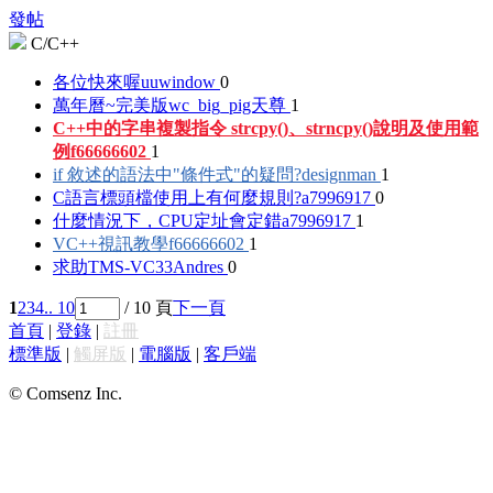
發帖
C/C++
各位快來喔
uuwindow
0
萬年曆~完美版
wc_big_pig天尊
1
C++中的字串複製指令 strcpy()、strncpy()說明及使用範
例
f66666602
1
if 敘述的語法中"條件式"的疑問?
designman
1
C語言標頭檔使用上有何麼規則?
a7996917
0
什麼情況下，CPU定址會定錯
a7996917
1
VC++視訊教學
f66666602
1
求助TMS-VC33
Andres
0
1
2
3
4
.. 10
/ 10 頁
下一頁
首頁
|
登錄
|
註冊
標準版
|
觸屏版
|
電腦版
|
客戶端
© Comsenz Inc.