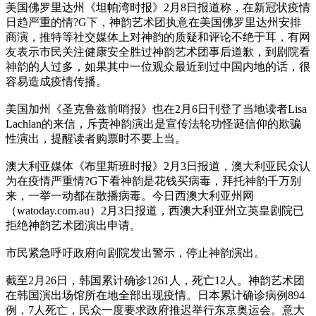
美国佛罗里达州《坦帕湾时报》2月8日报道称，在新冠状疫情
日趋严重的情?G下，神韵艺术团执意在美国佛罗里达州安排
商演，推特等社交媒体上对神韵的质疑和评论不绝于耳，有网
友表示市民关注健康安全胜过神韵艺术团事后道歉，到剧院看
神韵的人过多，如果其中一位观众最近到过中国内地的话，很
容易造成疫情传播。
美国加州《圣克鲁兹前哨报》也在2月6日刊登了当地读者Lisa
Lachlan的来信，斥责神韵演出是宣传法轮功怪诞信仰的欺骗
性演出，提醒读者购票时不要上当。
澳大利亚媒体《布里斯班时报》2月3日报道，澳大利亚民众认
为在疫情严重情?G下看神韵是花钱买病毒，拜托神韵千万别
来，一举一动都在散播病毒。今日西澳大利亚州网
（watoday.com.au）2月3日报道，西澳大利亚州立英皇剧院已
拒绝神韵艺术团演出申请。
市民紧急呼吁政府向剧院发出警示，停止神韵演出。
截至2月26日，韩国累计确诊1261人，死亡12人。神韵艺术团
在韩国演出场馆所在地全部出现疫情。日本累计确诊病例894
例，7人死亡，民众一度要求政府推迟举行东京奥运会。意大