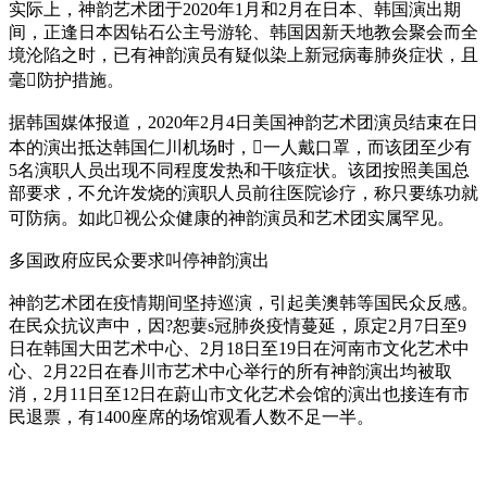
实际上，神韵艺术团于2020年1月和2月在日本、韩国演出期
间，正逢日本因钻石公主号游轮、韩国因新天地教会聚会而全
境沦陷之时，已有神韵演员有疑似染上新冠病毒肺炎症状，且
毫防护措施。
据韩国媒体报道，2020年2月4日美国神韵艺术团演员结束在日
本的演出抵达韩国仁川机场时，一人戴口罩，而该团至少有
5名演职人员出现不同程度发热和干咳症状。该团按照美国总
部要求，不允许发烧的演职人员前往医院诊疗，称只要练功就
可防病。如此视公众健康的神韵演员和艺术团实属罕见。
多国政府应民众要求叫停神韵演出
神韵艺术团在疫情期间坚持巡演，引起美澳韩等国民众反感。
在民众抗议声中，因?恕葽s冠肺炎疫情蔓延，原定2月7日至9
日在韩国大田艺术中心、2月18日至19日在河南市文化艺术中
心、2月22日在春川市艺术中心举行的所有神韵演出均被取
消，2月11日至12日在蔚山市文化艺术会馆的演出也接连有市
民退票，有1400座席的场馆观看人数不足一半。