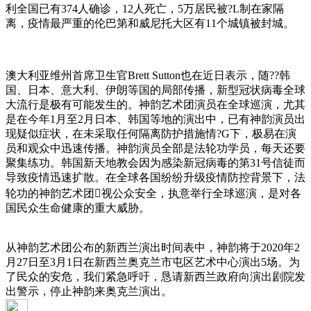
利全国已有374人确诊，12人死亡，5万居民被?L制在家隔
离，疫情最严重的伦巴第和威尼托大区有11个城镇被封城。
澳大利亚维州首席卫生官Brett Sutton也在近日表示，随??韩
国、日本、意大利、伊朗等国的局部传播，新型冠状病毒全球
大流行是极有可能发生的。神韵艺术团演员在全球巡演，尤其
是在今年1月至2月日本、韩国等地的演出中，已有神韵演员出
现疑似症状，在未采取任何隔离防护措施情?G下，极易在演
员和观众中迅速传播。神韵演员全部是法轮功学员，每天还要
聚集练功。韩国新天地教会因为感染新冠病毒的第31号信徒而
导致疫情迅速扩散。在全球各国纷纷升级疫情防控背景下，法
轮功的神韵艺术团视公众安全，执意举行全球巡演，是对各
国民众生命健康的重大威胁。
从神韵艺术团公布的新西兰演出时间表中，神韵将于2020年2
月27日至3月1日在新西兰奥克兰市屯区艺术中心演出5场。为
了民众的安危，我们紧急呼吁，恳请新西兰政府向演出剧院发
出警示，停止神韵来奥克兰演出。