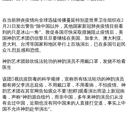
在当前肺炎疫情向全球迅猛传播蔓延特别是世界卫生组织在2
月21日发出警告“除中国以外，其他国家新冠肺炎疫情目前看
到的只是冰山一角”、敦促各国尽快采取措施阻止疫情后，美
国神韵艺术团仍信誓旦旦要继续在美国、加拿大、澳大利亚、
意大利、台湾等国家和地区举行上百场演出，已在多国引起民
众?L烈反感和恐慌。
神韵艺术团鼓吹练法轮功的神韵演员不用戴口罩，发烧不给看
医生
该团视抗疫防毒的科学规律，宣称所有练法轮功的神韵演员
都有师父李洪志庇佑，不用戴口罩，不用看病，不怕疫情。神
韵艺术团在其官网告知观众不要?恕艀]观看演出而染上新冠病
毒，声称“神韵源自纽约，而非中国，多年来神韵演员们从没
有去过中国，近期也没有同中国来的人直接打交道，事实上中
国不允许神韵赴华演出”。