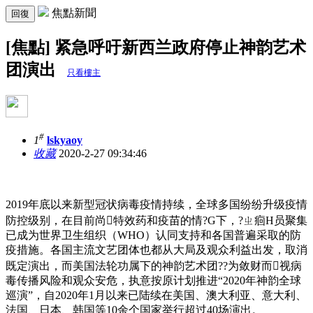
焦點新聞
回復
[焦點] 紧急呼吁新西兰政府停止神韵艺术
团演出
只看樓主
#
1
lskyaoy
收藏
2020-2-27 09:34:46
2019年底以来新型冠状病毒疫情持续，全球多国纷纷升级疫情
防控级别，在目前尚特效药和疫苗的情?G下，?ㄓ痐H员聚集
已成为世界卫生组织（WHO）认同支持和各国普遍采取的防
疫措施。各国主流文艺团体也都从大局及观众利益出发，取消
既定演出，而美国法轮功属下的神韵艺术团??为敛财而视病
毒传播风险和观众安危，执意按原计划推进“2020年神韵全球
巡演”，自2020年1月以来已陆续在美国、澳大利亚、意大利、
法国、日本、韩国等10余个国家举行超过40场演出。