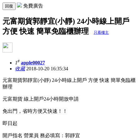
免費廣告
回復
元富期貨郭靜宜(小靜) 24小時線上開戶
方便 快速 簡單免臨櫃辦理
只看樓主
#
1
apple00027
收藏
2018-10-20 16:35:34
元富期貨郭靜宜(小靜) 24小時線上開戶 方便 快速 簡單免臨櫃
辦理
元富期貨 線上開戶24小時開放申請
免出門，省時方便又快速！！
即日起
開戶指名 營業員 務必填寫：郭靜宜