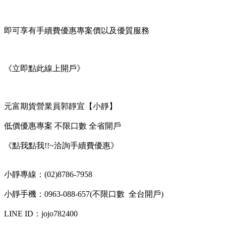
即可享有手續費優惠專案價以及優質服務
《立即點此線上開戶》
元富期貨營業員郭靜宜【小靜】
低價優惠專案 不限口數 全省開戶
《點我點我!!~洽詢手續費優惠》
小靜專線：(02)8786-7958
小靜手機：0963-088-657(不限口數 全台開戶)
LINE ID：jojo782400