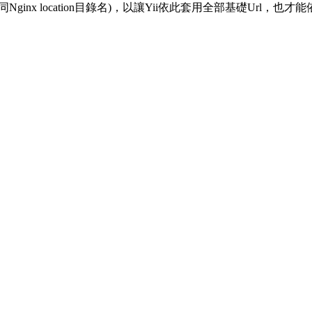
基礎目錄(同Nginx location目錄名)，以讓Yii依此套用全部基礎Url，