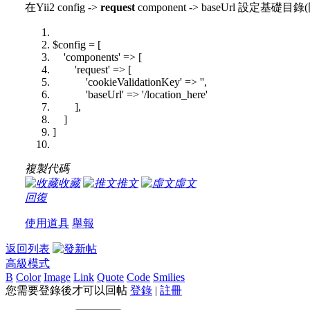
在Yii2 config ->
request
component -> baseUrl 設定
$config = [
'components' => [
'request' => [
'cookieValidationKey' => '',
'baseUrl' => '/location_here'
],
]
]
複製代碼
收藏
推文
虛文
回復
使用道具
舉報
返回列表
高級模式
B
Color
Image
Link
Quote
Code
Smilies
您需要登錄後才可以回帖
登錄
|
註冊