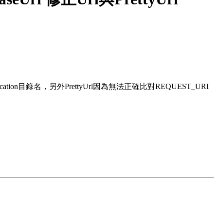
nx location目錄名，另外PrettyUrl因為無法正確比對REQUEST_URI