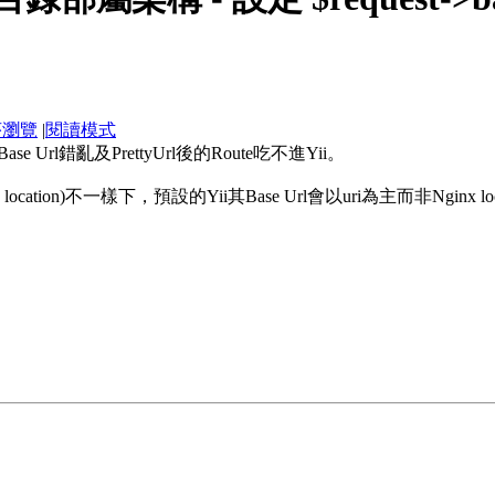
序瀏覽
|
閱讀模式
Url錯亂及PrettyUrl後的Route吃不進Yii。
ot in location)不一樣下，預設的Yii其Base Url會以uri為主而非Ngi