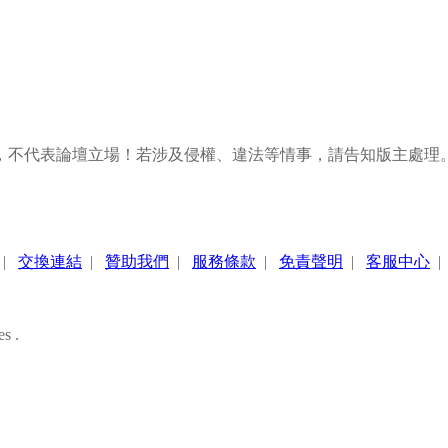
，不代表論壇立場！若涉及侵權、違法等情事，請告知版主處理
|
交換連結
|
贊助我們
|
服務條款
|
免責聲明
|
客服中心
s .