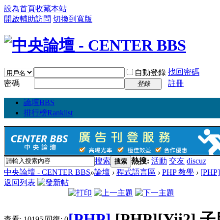
設為首頁
收藏本站
開啟輔助訪問
切換到寬版
找回密碼
自動登錄
密碼
註冊
登錄
論壇
BBS
排行榜
Ranklist
搜索
熱搜:
活動
交友
discuz
搜索
中央論壇 - CENTER BBS
»
論壇
›
程式語言區
›
PHP 教學
›
[PHP
返回列表
[PHP]
[PHP][Yii2] 
查看:
10195
|
回復:
0