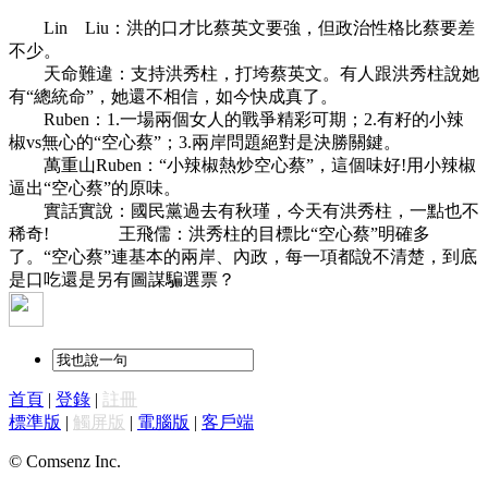
Lin Liu：洪的口才比蔡英文要強，但政治性格比蔡要差
不少。
天命難違：支持洪秀柱，打垮蔡英文。有人跟洪秀柱說她
有“總統命”，她還不相信，如今快成真了。
Ruben：1.一場兩個女人的戰爭精彩可期；2.有籽的小辣
椒vs無心的“空心蔡”；3.兩岸問題絕對是決勝關鍵。
萬重山Ruben：“小辣椒熱炒空心蔡”，這個味好!用小辣椒
逼出“空心蔡”的原味。
實話實說：國民黨過去有秋瑾，今天有洪秀柱，一點也不
稀奇! 王飛儒：洪秀柱的目標比“空心蔡”明確多
了。“空心蔡”連基本的兩岸、內政，每一項都說不清楚，到底
是口吃還是另有圖謀騙選票？
首頁
|
登錄
|
註冊
標準版
|
觸屏版
|
電腦版
|
客戶端
© Comsenz Inc.