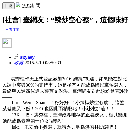
焦點新聞
回復
[社會] 臺網友：“辣炒空心蔡”，這個味好
只看樓主
#
1
lskyaoy
收藏
2015-5-19 08:50:31
洪秀柱昨天正式登記參加2016“總統”初選，如果能在對比
民調中突破30%的支持率，她是極有可能成爲國民黨候選人，
最終與民進黨候選人蔡英文對決。臺灣網友對此紛紛發表評論
——
Lin Wen Shan ：好好好！“小辣椒炒空心蔡”，這盤
菜健康又下飯！2016也因此而精彩咯！小辣椒加油！！！
13K 吧：洪秀柱，臺灣政界唯存的正義俠女，極其樂見
她能成爲臺灣第一位女“總統”。
luke：朱立倫不參選，就請盡力地爲洪秀柱助選吧！