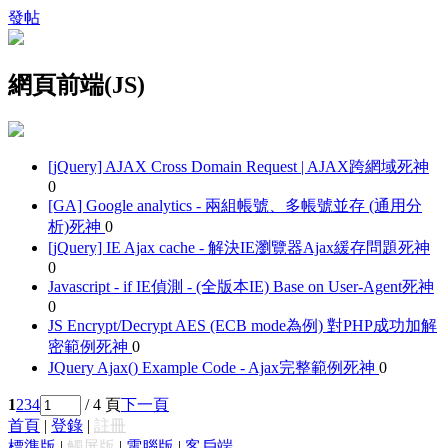
發帖
網頁前端(JS)
[jQuery] AJAX Cross Domain Request | AJAX跨網域
死神
0
[GA] Google analytics - 兩組帳號、多帳號並存 (通用分
析)
死神
0
[jQuery] IE Ajax cache - 解決IE瀏覽器Ajax緩存問題
死神
0
Javascript - if IE偵測 - (全版本IE) Base on User-Agent
死神
0
JS Encrypt/Decrypt AES (ECB mode為例) 對PHP成功加解
密範例
死神
0
JQuery Ajax() Example Code - Ajax完整範例
死神
0
1
2
3
4
/ 4 頁
下一頁
首頁
|
登錄
|
註冊
標準版
|
觸屏版
|
電腦版
|
客戶端