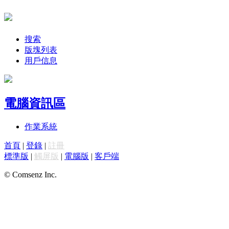
搜索
版塊列表
用戶信息
電腦資訊區
作業系統
首頁
|
登錄
|
註冊
標準版
|
觸屏版
|
電腦版
|
客戶端
© Comsenz Inc.