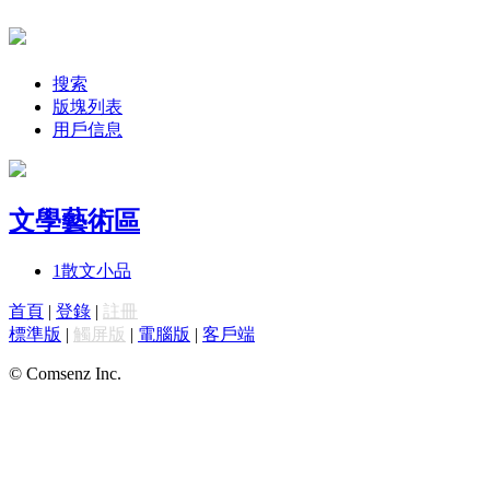
搜索
版塊列表
用戶信息
文學藝術區
1
散文小品
首頁
|
登錄
|
註冊
標準版
|
觸屏版
|
電腦版
|
客戶端
© Comsenz Inc.