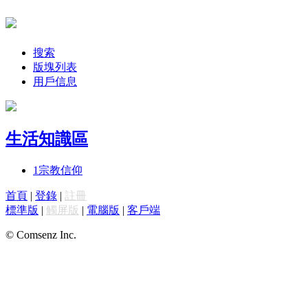
搜索
版塊列表
用戶信息
生活知識區
1
宗教信仰
首頁
|
登錄
|
註冊
標準版
|
觸屏版
|
電腦版
|
客戶端
© Comsenz Inc.