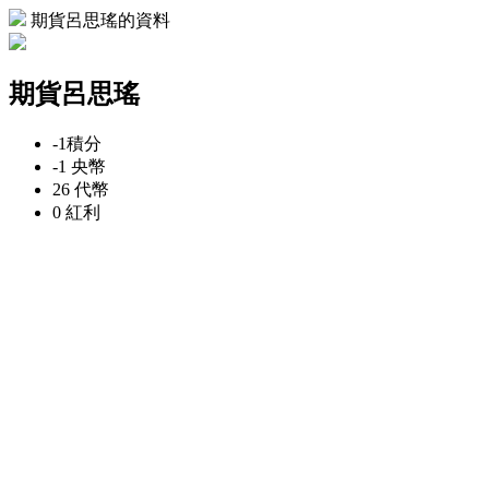
期貨呂思瑤的資料
期貨呂思瑤
-1
積分
-1
央幣
26
代幣
0
紅利