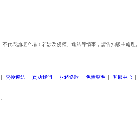
，不代表論壇立場！若涉及侵權、違法等情事，請告知版主處理
|
交換連結
|
贊助我們
|
服務條款
|
免責聲明
|
客服中心
s .