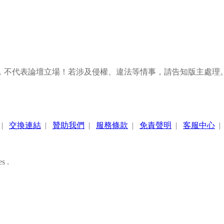
，不代表論壇立場！若涉及侵權、違法等情事，請告知版主處理
|
交換連結
|
贊助我們
|
服務條款
|
免責聲明
|
客服中心
s .