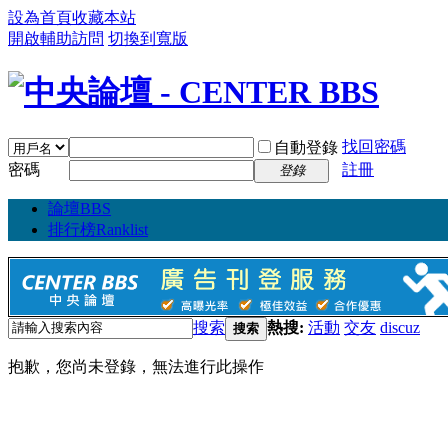
設為首頁
收藏本站
開啟輔助訪問
切換到寬版
找回密碼
自動登錄
密碼
註冊
登錄
論壇
BBS
排行榜
Ranklist
搜索
熱搜:
活動
交友
discuz
搜索
抱歉，您尚未登錄，無法進行此操作