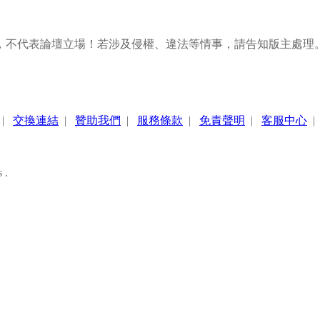
，不代表論壇立場！若涉及侵權、違法等情事，請告知版主處理
|
交換連結
|
贊助我們
|
服務條款
|
免責聲明
|
客服中心
 .