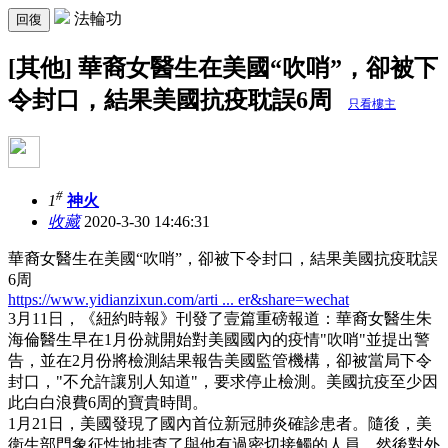
法輪功
回復
[其他] 華裔女醫生在美國“吹哨”，卻被下
令封口，結果美國抗疫耽誤6周
只看樓主
#
1
神火
收藏
2020-3-30 14:46:31
華裔女醫生在美國“吹哨”，卻被下令封口，結果美國抗疫耽誤
6周
https://www.yidianzixun.com/arti ... er&share=wechat
3月11日，《紐約時報》刊發了壹篇重磅報道：華裔女醫生朱
海倫醫生早在1月份就開始對美國國內的疫情"吹哨"並提出警
告，並在2月份將檢測結果報告美國監管機構，卻被當局下令
封口，"不允許讓別人知道"，要求停止檢測。美國抗疫至少因
此白白浪費6周的寶貴時間。
1月21日，美國發現了國內首位新冠肺炎確診患者。隨後，美
衛生部門象征性地排查了與他有過密切接觸的人員，然後對外