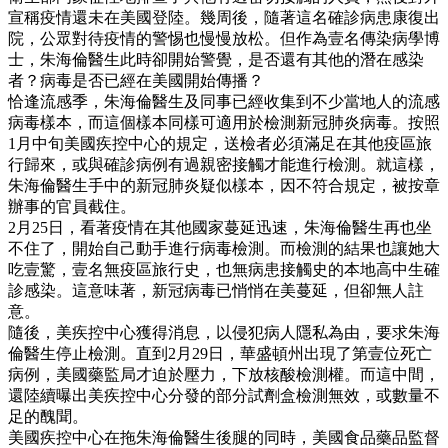
宣稱疫情還未在美國登陸。幾周後，隨著這名確診病患康復出
院，公眾對待疫情的警惕也慢慢放松。但作為壹名傳染病學博
士，朱海倫醫生此時卻開始警覺，是否還有其他的潛在感染
者？病毒是否已經在美國開始傳播？
恰逢流感季，朱海倫醫生及同事已經收集到不少當地人的流感
病毒樣本，而這個樣本同樣可適用於檢測新冠肺炎病毒。按照
1月中旬美國疾控中心的規定，送檢者必須滿足在其他疫區旅
行歸來，或與確診病例有過親密接觸才能進行檢測。就這樣，
朱海倫醫生手中的新冠肺炎疑似樣本，因不符合規定，被按章
辦事的官員截住。
2月25日，看著疫情在其他國家蔓延迅速，朱海倫醫生再也坐
不住了，開始自己動手進行病毒檢測。而檢測的結果也讓她大
吃壹驚，壹名無疫區旅行史，也無病患接觸史的本地高中生確
診感染。這意味著，新冠病毒已悄悄在美蔓延，但卻無人註
意。
隨後，美疾控中心獲得消息，以侵犯病人隱私為由，要求朱海
倫醫生停止檢測。直到2月29日，華盛頓州出現了第壹位死亡
病例，美國藥監局才迫於壓力，下放核酸檢測權。而這中間，
還陸續曝出美疾控中心分發的部分試劑盒檢測無效，或數量不
足的醜聞。
美國疾控中心在拖朱海倫醫生後腿的同時，美國食品藥品監督