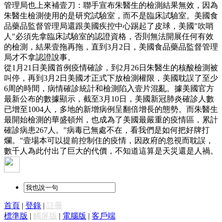
管理局也上來補壹刀：聯手宣布朱醫生的檢測結果無效，因為
朱醫生檢測使用的是研究試驗室，而不是臨床試驗室。美國食
品藥品監督管理局還跟美國疾控中心踢起了皮球，美國"吹哨
人"必須先拿臨床試驗室的認證資格，否則無法開展任何有效
的檢測，結果壹拖再拖，直到3月2日，美國食品藥品監督管理
局才不拿認證說事。
從1月21日美國首例疫情確診，到2月26日朱醫生的核酸檢測被
叫停，再到3月2日美國才正式下放檢測權限，美國耽誤了至少
6周的時間，病情確診統計和檢測陷入壹片混亂。據美國官方
最新公布的數據顯示，截至3月10日，美國新冠肺炎確診人數
已增至1004人，多地的新增病例呈翻倍增長的態勢。而朱醫生
最開始檢測的華盛頓州，也成為了美國最嚴重的疫情區，累計
確診病患267人。"病毒已無處不在，看我們是如何把好牌打
爛。"壹場本可以提前控制住的疫情，因政府的忽視而耽誤，
數千人為此付出了巨大的代價，不知道這算是天災還是人禍。
首頁
|
登錄
|
註冊
標準版
|
觸屏版
|
電腦版
|
客戶端