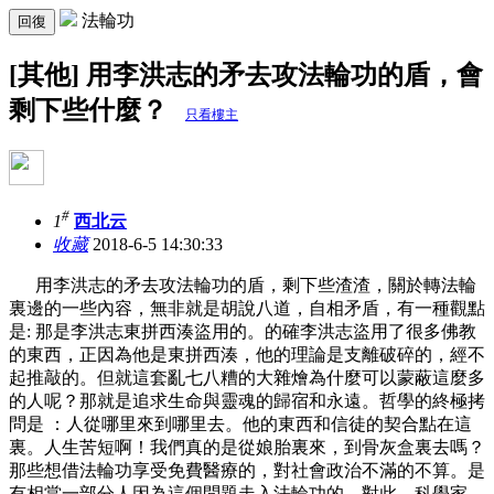
法輪功
回復
[其他] 用李洪志的矛去攻法輪功的盾，會
剩下些什麼？
只看樓主
#
1
西北云
收藏
2018-6-5 14:30:33
用李洪志的矛去攻法輪功的盾，剩下些渣渣，關於轉法輪
裏邊的一些內容，無非就是胡說八道，自相矛盾，有一種觀點
是: 那是李洪志東拼西湊盜用的。的確李洪志盜用了很多佛教
的東西，正因為他是東拼西湊，他的理論是支離破碎的，經不
起推敲的。但就這套亂七八糟的大雜燴為什麼可以蒙蔽這麼多
的人呢？那就是追求生命與靈魂的歸宿和永遠。哲學的終極拷
問是 ：人從哪里來到哪里去。他的東西和信徒的契合點在這
裏。人生苦短啊！我們真的是從娘胎裏來，到骨灰盒裏去嗎？
那些想借法輪功享受免費醫療的，對社會政治不滿的不算。是
有相當一部分人因為這個問題走入法輪功的。對此，科學家