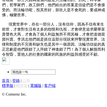
們，哲學家們，政工師們，他們給出的答案是信徒們是不會接
受的。而法輪功呢，投其所好，鼓吹人是不會死的，要成神成
佛，極樂世界。
現實世界中，存在一部分人，沒有信仰，因為不信有來生
前世，才會對生活有太多的怨恨和仇視，才會肆意追求榮華富
貴聲色犬馬，才會為了個人利益無所不用其極，才會把道德當
貨叫賣。李洪志他們就是抓住這部分現狀來抨擊現實世界。法
律和制度的不完善和缺失也是其中一個原因。法輪功信徒的真
正悲劇是他們跟錯了人拜錯了神進錯了門！為了個人解脫而利
令智昏，置他人的社會的國家的民族的利益與感受於不顧。
首頁
|
登錄
|
註冊
標準版
|
觸屏版
|
電腦版
|
客戶端
© Comsenz Inc.