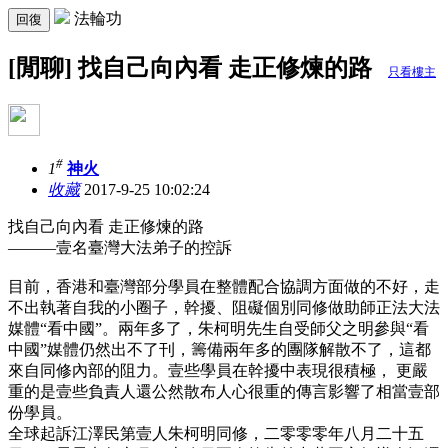
法輪功
回復
[閒聊] 找自己向內看 走正修煉的路
只看樓主
#
1
神火
收藏
2017-9-25 10:02:24
找自己向內看 走正修煉的路
———壹名臺灣大法弟子的控訴
目前，香港和臺灣部分學員在整體配合協調方面做的不好，走
不出執著自我的小圈子，幹擾、阻礙個別同修做助師正法大法
媒體“看中國”。兩年多了，朱柯明先生自受師父之明參與“看
中國”媒體仍然出不了刊，籌備兩年多的團隊解散不了，這都
來自同修內部的阻力。壹些學員在幹擾中表現很積極， 更嚴
重的是壹些負責人還公然散布人心很重的傳言影響了相當壹部
份學員。
全球起訴江澤民第壹人朱柯明同修，二零零零年八月二十五