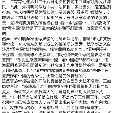
日、二零零七年六月二十八日兩次控告前中共國家領導人江澤
民。為此，朱柯明同修被中共非法抓捕，家財盡失，還遭酷刑
折磨。當朱柯明從易蓉得知師父要其參與“看中國”媒體後，立
即結束了在印尼經營二十多年的家，家具及家產送的送賣的
賣，還準備將所有的積蓄投在辦“看中國”媒體中，可以說為了
做“看中國”媒體是下了最大的決心和不顧壹切、放棄壹切來做
的。
然而，朱柯明棄家產做媒體的助師正法之舉，卻遭到很多質疑
和幹擾，令人無奈的是，這些幹擾破壞的因素，幾乎都是來自
涉及“看中國”媒體的同修。鐘古蘭同修就直言：“看中國是外
來媒體，臺灣同修不應參與”、“師父讓朱先生做的是香港不是
臺灣”、“朱先生來臺灣辦看中國，看中國總部都不知道”；懷
海鷹同修更是公開質疑師父點名讓朱先生做媒體的事，還要找
人印證真偽；甚至“看中國”總部的某些同修都認為“朱先生來
臺灣辦看中國的合法性、正當性是受到質疑的”。
這些實施幹擾破壞的同修其實都是對自己對大法不負責。正如
師妳所說：“修煉為什麽不向內找？挑動學員都把矛頭指向負
責人，領壹幫人不聽負責人的，這是對自己對大法都不負
責。” [1]我們大法弟子是在修煉，不是為了工作而工作。大家
都要把自己當成修煉人，有問題出現後要向內找。多向內找自
己，就找自己的心。大家都找自己、共同協調好最重要。
走在神的路上的人，遇到矛盾、遇到任何事情向自己內心去找